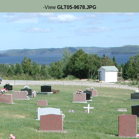
-View
GLT05-9678.JPG