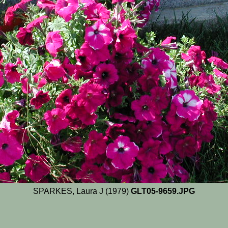
SPARKES, Laura J (1979)
GLT05-9659.JPG